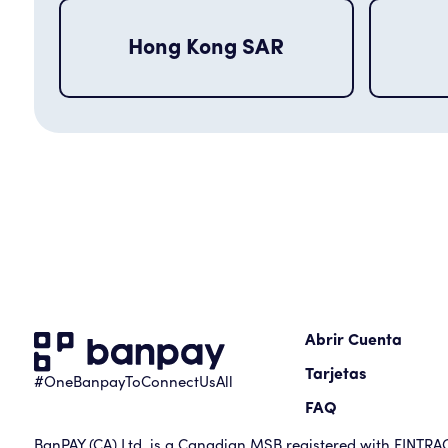
Hong Kong SAR
Abrir Cuenta
Tarjetas
#OneBanpayToConnectUsAll
FAQ
BanPAY (CA) Ltd. is a Canadian MSB registered with FINTRAC 