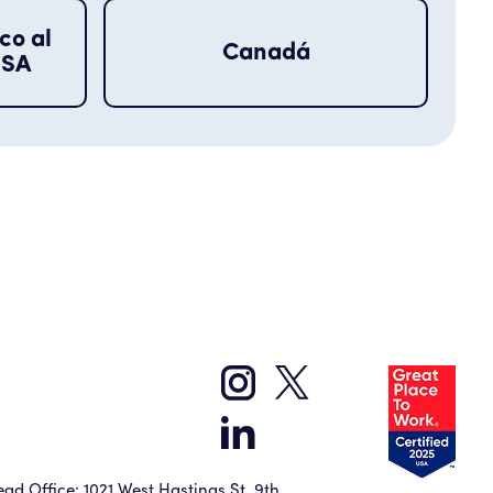
co al
Canadá
USA
ad Office: 1021 West Hastings St, 9th