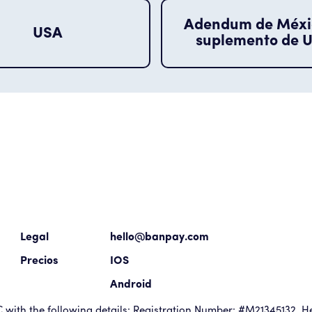
Adendum de Méxi
USA
suplemento de 
Legal
hello@banpay.com
Precios
IOS
Android
with the following details: Registration Number: #M21345132. He