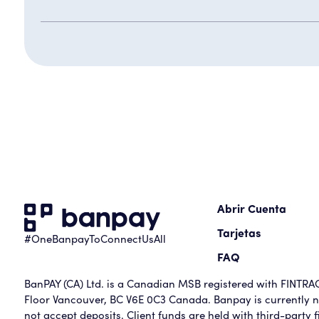
Abrir Cuenta
Tarjetas
#OneBanpayToConnectUsAll
FAQ
BanPAY (CA) Ltd. is a Canadian MSB registered with FINTRAC 
Floor Vancouver, BC V6E 0C3 Canada. Banpay is currently no
not accept deposits. Client funds are held with third-party fi