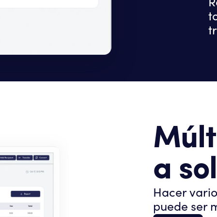
R
t
t
Múlt
a so
Hacer vari
puede ser 