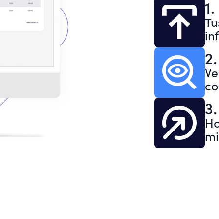
1
Tu
in
2.
Ve
co
3.
Ha
mi