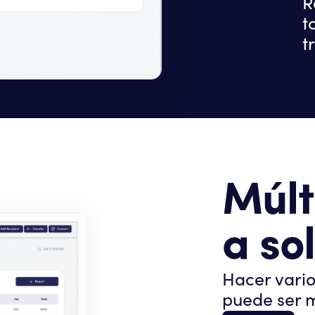
R
t
t
Múlt
a so
Hacer vari
puede ser 