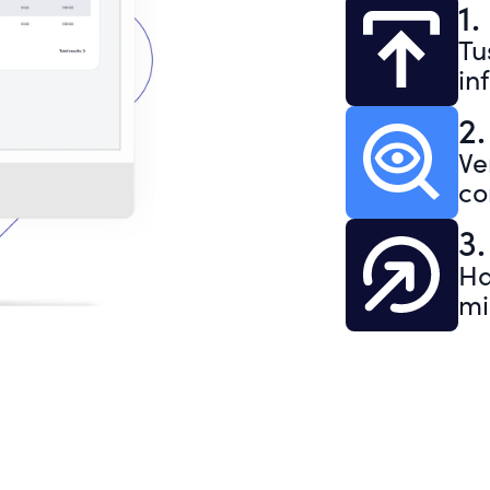
1
Tu
in
2.
Ve
co
3.
Ha
mi