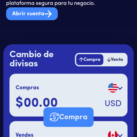
plataforma segura para tu negocio.
Abrir cuenta
Cambio de
Compra
Venta
divisas
Compras
$
USD
Monto principal
Compra
Vendes