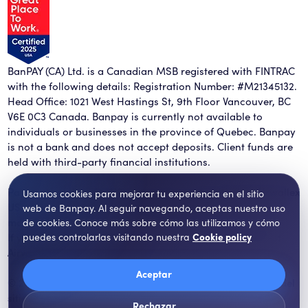
BanPAY (CA) Ltd. is a Canadian MSB registered with FINTRAC
with the following details: Registration Number: #M21345132.
Head Office: 1021 West Hastings St, 9th Floor Vancouver, BC
V6E 0C3 Canada. Banpay is currently not available to
individuals or businesses in the province of Quebec. Banpay
is not a bank and does not accept deposits. Client funds are
held with third-party financial institutions.
Payment services for US customers are provided by Airwallex
Usamos cookies para mejorar tu experiencia en el sitio
US, LLC (NMLS #1928093), a licensed money transmitter in
web de Banpay. Al seguir navegando, aceptas nuestro uso
most states.
de cookies. Conoce más sobre cómo las utilizamos y cómo
If you have concerns or wish to obtain information about
puedes controlarlas visitando nuestra
Cookie policy
Airwallex's licenses,
Aceptar
© 2026 Banpay. Todos los derechos reservados. | Versión del
sitio web 9.4.0
Rechazar